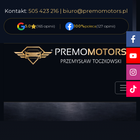
Kontakt:
505 423 216 |
biuro@premomotors.pl
|
5.0
(165 opinii)
100%
poleca
(127 opinii)