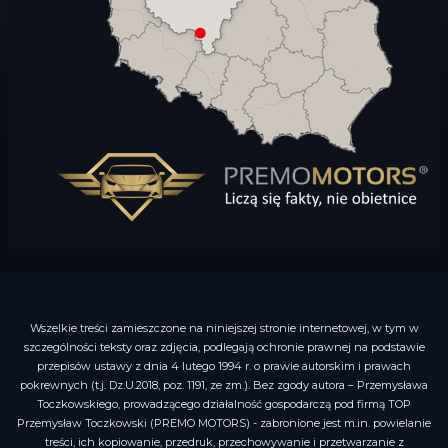
Wszelkie treści zamieszczone na niniejszej stronie internetowej, w tym w
szczególności teksty oraz zdjęcia, podlegają ochronie prawnej na podstawie
przepisów ustawy z dnia 4 lutego 1994 r. o prawie autorskim i prawach
pokrewnych (t.j. Dz.U.2018, poz. 1191, ze zm.). Bez zgody autora – Przemysława
Toczkowskiego, prowadzącego działalność gospodarczą pod firmą TOP
Przemysław Toczkowski (PREMO MOTORS) - zabronione jest m.in. powielanie
treści, ich kopiowanie, przedruk, przechowywanie i przetwarzanie z