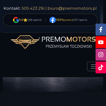
Kontakt:
505 423 216 |
biuro@premomotors.pl
|
5.0
(165 opinii)
100%
poleca
(127 opinii)