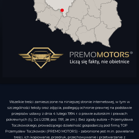
Wszelkie treści zamieszczone na niniejszej stronie internetowej, w tym w
szczególności teksty oraz zdjęcia, podlegają ochronie prawnej na podstawie
przepisów ustawy z dnia 4 lutego 1994 r. o prawie autorskim i prawach
pokrewnych (t.j. Dz.U.2018, poz. 1191, ze zm.). Bez zgody autora – Przemysława
Toczkowskiego, prowadzącego działalność gospodarczą pod firmą TOP
Przemysław Toczkowski (PREMO MOTORS) - zabronione jest m.in. powielanie
treści, ich kopiowanie, przedruk, przechowywanie i przetwarzanie z